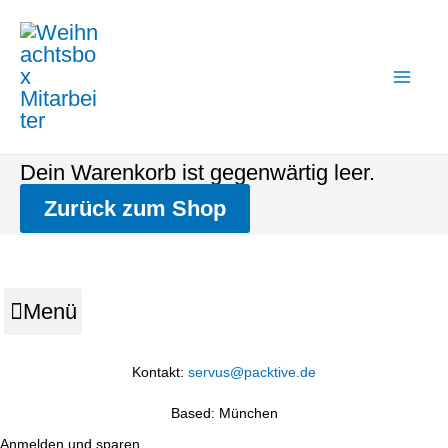
Zum
Mai
Inhalt
Me
springen
Dein Warenkorb ist gegenwärtig leer.
Zurück zum Shop
Menü
Kontakt:
servus@packtive.de
Based: München
Anmelden und sparen