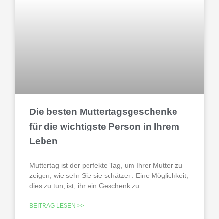
i
i
i
t
t
t
e
e
e
Die besten Muttertagsgeschenke
für die wichtigste Person in Ihrem
Leben
Muttertag ist der perfekte Tag, um Ihrer Mutter zu
zeigen, wie sehr Sie sie schätzen. Eine Möglichkeit,
dies zu tun, ist, ihr ein Geschenk zu
BEITRAG LESEN >>