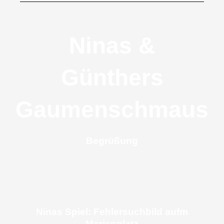
Ninas &
Günthers
Gaumenschmaus
Begrüßung
Ninas Spiel: Fehlersuchbild aufm
Marienplatz