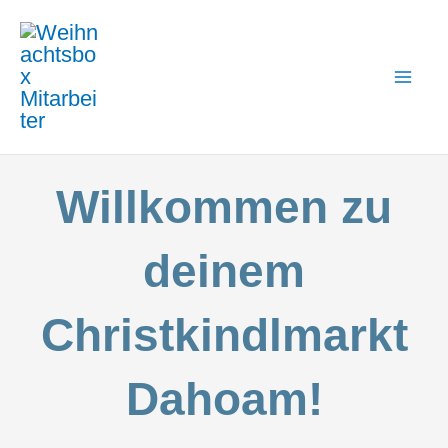
Zum
Mai
Inhalt
Me
springen
Willkommen zu
deinem
Christkindlmarkt
Dahoam!