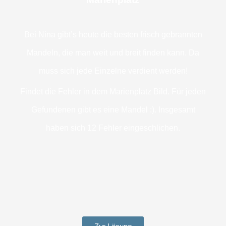
Bei Nina gibt’s heute die besten frisch gebrannten
Mandeln, die man weit und breit finden kann. Da
muss sich jede Einzelne verdient werden!
Findet die Fehler in dem Marienplatz Bild. Für jeden
Gefundenen gibt es eine Mandel :). Insgesamt
haben sich 12 Fehler eingeschlichen.